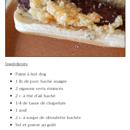
Ingrédients
:
Pains à hot dog
1 lb de porc haché maigre
2 oignons verts émincés
2 c. à thé d'ail haché
1/4 de tasse de chapelure
1 œuf
2 c. à soupe de ciboulette hachée
Sel et poivre au goût