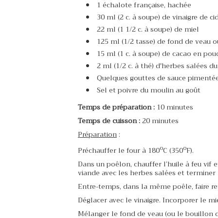
1 échalote française, hachée
30 ml (2 c. à soupe) de vinaigre de ci
22 ml (1 1/2 c. à soupe) de miel
125 ml (1/2 tasse) de fond de veau 
15 ml (1 c. à soupe) de cacao en pou
2 ml (1/2 c. à thé) d'herbes salées d
Quelques gouttes de sauce pimentée
Sel et poivre du moulin au goût
Temps de préparation :
10 minutes
Temps de cuisson :
20 minutes
Préparation
:
o
o
Préchauffer le four à 180
C (350
F).
Dans un poêlon, chauffer l’huile à feu vif e
viande avec les herbes salées et terminer 
Entre-temps, dans la même poêle, faire rev
Déglacer avec le vinaigre. Incorporer le mie
Mélanger le fond de veau (ou le bouillon de