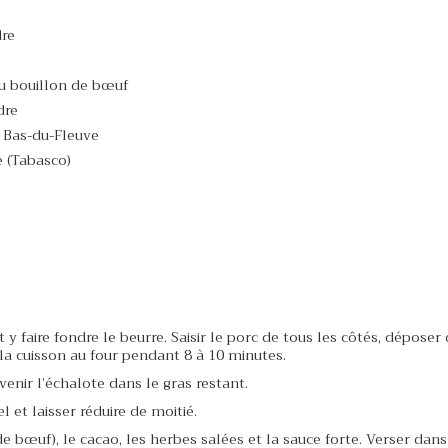
dre
ou bouillon de bœuf
dre
u Bas-du-Fleuve
 (Tabasco)
t y faire fondre le beurre. Saisir le porc de tous les côtés, déposer
la cuisson au four pendant 8 à 10 minutes.
enir l’échalote dans le gras restant.
l et laisser réduire de moitié.
 bœuf), le cacao, les herbes salées et la sauce forte. Verser dans 