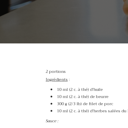
2 portions
Ingrédients
:
10 ml (2 c. à thé) d'huile
10 ml (2 c. à thé) de beurre
300 g (2/3 lb) de filet de porc
10 ml (2 c. à thé) d'herbes salées du
Sauce :