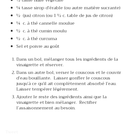
¼ tasse sirop d’érable (ou autre matière sucrante)
½ (jus) citron (ou 1 ½ c. table de jus de citron)
¼ c. à thé cannelle moulue
½ c. à thé cumin moulu
½ c. à thé curcuma
Sel et poivre au goût
Dans un bol, mélanger tous les ingrédients de la
vinaigrette et réserver.
Dans un autre bol, verser le couscous et le couvrir
d’eau bouillante. Laisser gonfler le couscous
jusqu’à ce qu’il ait complètement absorbé l’eau.
Laisser tempérer légèrement.
Ajouter le reste des ingrédients ainsi que la
vinaigrette et bien mélanger. Rectifier
l’assaisonnement au besoin.
Tweet