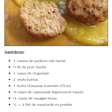
Ingrédients
:
3 tasses de jambon cuit haché
½ lb de porc haché
1 tasse de chapelure
2 œufs battus
1 boîte d'ananas tranchés (19 oz)
¾ tasse de cassonade légèrement tassée
¼ tasse de vinaigre blanc
½ c. à thé de moutarde en poudre